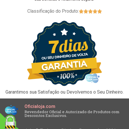
Classificação do Produto:





Garantimos sua Satisfação ou Devolvemos o Seu Dinheiro.
Oficialoja.com
Revendedor Oficial e Autorizado de Produtos com
Descontos Exclusivos.