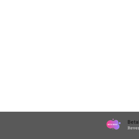
Beta
Reven