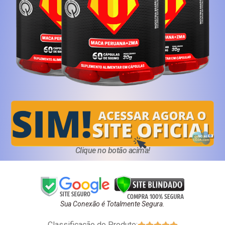
Clique no botão acima!
Sua Conexão é Totalmente Segura.
Classificação do Produto:




